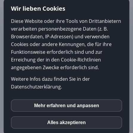
Stadtbezirk Rodenkirchen
Wir lieben Cookies
Die meisten unserer Patienten kommen aus:
Diese Website oder ihre Tools von Drittanbietern
Köln-Rodenkirchen
verarbeiten personenbezogene Daten (z. B.
Köln-Bayenthal
Browserdaten, IP-Adressen) und verwenden
Köln-Südstadt
Cookies oder andere Kennungen, die für ihre
Köln-Süd
Funktionsweise erforderlich sind und zur
Köln-Lindenthal
Erreichung der in den Cookie-Richtlinien
Köln-Innenstadt
angegebenen Zwecke erforderlich sind.
Öffnungszeiten:
Weitere Infos dazu finden Sie in der
Datenschutzerklärung.
Montag
08:00–19:00
Dienstag
08:00–19:00
Mittwoch
08:00–12:00
Mehr erfahren und anpassen
inCMS
Donnerstag
08:00–19:00
Freitag
08:00–12:00
Alles akzeptieren
Youtube
Samstags: Nach Vereinbarung