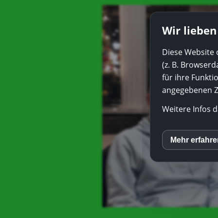
Wir lieben
Diese Website 
(z. B. Browser
für ihre Funkti
angegebenen Zw
Weitere Infos d
Mehr erfahr
inCM
Yout
Vime